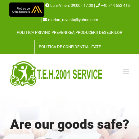
Skip
Luni-Vineri: 09:00 - 17:00 |
+40 744 552 415
to
|
marian_roventa@yahoo.com
content
POLITICA PRIVIND PREVENIREA PRODUCERII DESEURILOR
POLITICA DE CONFIDENTIALITATE
Are our goods safe?